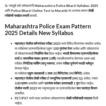
📝 त्यामुळे सर्व उमेदवारांनी
Maharashtra Police Bharti Syllabus 2025
आणि
Police Bharti Online Test in Marathi
चा अभ्यास करून
लेखी
परीक्षेची सखोल तयारी
करावी.
Maharashtra Police Exam Pattern
2025 Details New Syllabus
महाराष्ट्र पोलीस कॉन्स्टेबल परीक्षा 2025
मध्ये विविध विभागांचा समावेश असेल.
या परीक्षेच्या प्रश्नपत्रिकेचा एकूण
100 गुणांचा पेपर
असेल आणि उमेदवारांना
तो सोडवण्यासाठी
निर्धारित वेळ
दिला जाईल.
मराठी विषयाच्या प्रश्नपत्रिकेचा
दर्जा
हा
माध्यमिक शाळा (इयत्ता 10वी)
पातळीप्रमाणेच ठेवण्यात आला आहे.
परीक्षेत
निगेटिव्ह मार्किंग लागू नसणार
, तसेच
परीक्षा पूर्णपणे मराठी भाषेतून
घेण्यात येईल.
या परीक्षेचा
एकूण कालावधी 1 तास 30 मिनिटांचा (90 मिनिटे)
असेल.
महाराष्ट्र पोलीस लेखी परीक्षा
ही
वस्तुनिष्ठ प्रकारची (MCQ)
असेल, ज्यात
100 प्रश्न
असतील आणि
प्रत्येक बरोबर उत्तरासाठी 1 गुण
दिला जाईल.
पोलीस भरती 2023
च्या नमुन्यानुसार या प्रश्नपत्रिकेत
चार स्वतंत्र विभाग
असतील.
PET/PST
मध्ये पात्र ठरलेल्या उमेदवारांनाच
लेखी परीक्षेसाठी पात्रता
दिली
जाईल.