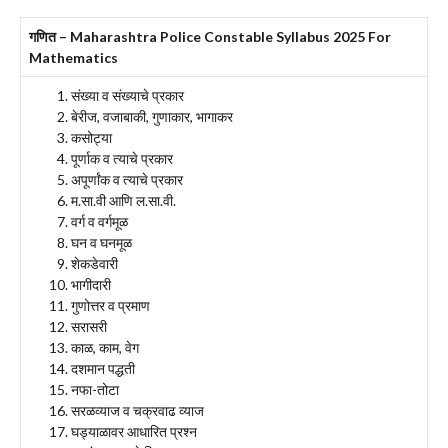
गणित – Maharashtra Police Constable Syllabus 2025 For
Mathematics
संख्या व संख्याचे प्रकार
बेरीज, वजाबाकी, गुणाकार, भागाकर
कसोट्या
पूर्णाक व त्याचे प्रकार
अपूर्णांक व त्याचे प्रकार
म.सा.वी आणि ल.सा.वी.
वर्ग व वर्गमूळ
घन व घनमूळ
शेकडेवारी
भागीदारी
गुणोत्तर व प्रमाण
सरासरी
काळ, काम, वेग
दशमान पद्धती
नफा-तोटा
सरळव्याज व चक्रवाढ व्याज
घड्याळावर आधारित प्रश्न