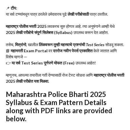
📌
टीप:
या सर्व टप्प्यांमधून पात्र ठरलेले उमेदवारच पुढे
लेखी परीक्षेसाठी
पात्र ठरतील.
महाराष्ट्र पोलीस भरती 2025
लवकरच सुरु होणार आहे. त्या अनुषंगाने आम्ही येथे
2025 लेखी परीक्षेचे संपूर्ण सिलेबस (Syllabus)
उपलब्ध करून देत आहोत.
तसेच,
मित्रांनो
, खालील
लिंकवरून तुम्ही महत्त्वाचे प्रश्नांची
Test Series
सोडवू शकता.
📘
महाभरती Exam Portal
वर
दररोज नवीन पेपर्स प्रकाशित
केले जातात आणि
विशेष म्हणजे —
👉
या सर्व Test Series पूर्णपणे मोफत (Free)
उपलब्ध आहेत!
म्हणूनच, आपल्या तयारीला गती देण्यासाठी रोज टेस्ट सोडवा आणि
महाराष्ट्र पोलीस भरती
2025 लेखी परीक्षेत यश मिळवा.
Maharashtra Police Bharti 2025
Syllabus & Exam Pattern Details
along with
PDF links
are provided
below.