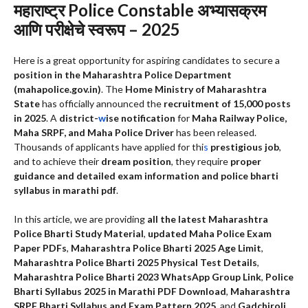
महाराष्ट्र Police Constable अभ्यासक्रम
आणि परीक्षेचे स्वरूप – 2025
Here is a great opportunity for aspiring candidates to secure a
position in the Maharashtra Police Department
(mahapolice.gov.in)
. The
Home Ministry of Maharashtra
State
has officially announced the
recruitment of 15,000 posts
in 2025
. A
district-
w
ise notification
for
Maha Railway Police,
Maha SRPF, and Maha Police Driver
has been released.
Thousands of applicants have applied for thi
s
prestigious job
,
and to achieve their
dream position
, they require
proper
guidance and detailed exam information and police bharti
syllabus in marathi pdf
.
In this article, we are providing
all the latest Maharashtra
Police Bharti Study Material
,
updated Maha Police Exam
Paper PDFs
,
Maharashtra Police Bharti 2025 Age Limit
,
Maharashtra Police Bharti 2025 Physical Test Details
,
Maharashtra Police Bharti 2023 WhatsApp Group Link
,
Police
Bharti Syllabus 2025 in Marathi PDF Download
,
Maharashtra
SRPF Bharti Syllabus and Exam Pattern 2025
, and
Gadchiroli