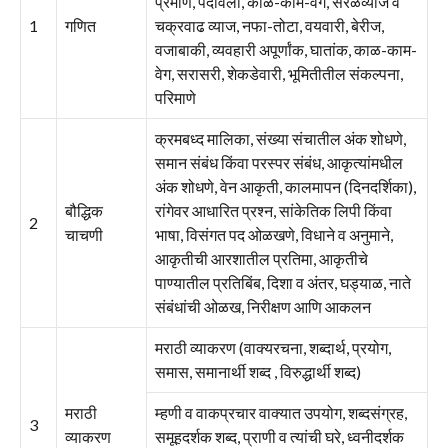
प्रमाण, पदावली, काळ-काम-वेग, सरळव्याज व
1
गणित
चक्रवाढ व्याज, नफा-तोटा, वयवारी, बेरीज,
वजाबाकी, व्यवहारी अपूर्णांक, घातांक, काळ-काम-
वेग, सरासरी, शेकडेवारी, भूमितीतील संकल्पना,
परिमाणे
क्रमबध्द मालिका, संख्या संचातील अंक शोधणे,
समान संबंध किंवा परस्पर संबंध, आकृत्यांमधील
अंक शोधणे, वेन आकृती, कालमापन (दिनदर्शिका),
बौद्धिक
रांगेवर आधारित प्रश्न, सांकेतिक लिपी किंवा
2
चाचणी
भाषा, विसंगत पद ओळखणे, विधाने व अनुमाने,
आकृतीची आरशातील प्रतिमा, आकृतीचे
पाण्यातील प्रतिबिंब, दिशा व अंतर, घड्याळ, नाते
संबंधांची ओळख, निरीक्षण आणि आकलन
मराठी व्‍याकरण (वाक्‍यरचना, शब्‍दार्थ, प्रयोग,
समास, समानार्थी शब्‍द , विरुद्धार्थी शब्‍द)
मराठी
म्‍हणी व वाकप्रचार वाक्‍यात उपयोग, शब्दसंग्रह,
3
व्याकरण
समूहदर्शक शब्द, प्राणी व त्यांची घरे, ध्वनीदर्शक