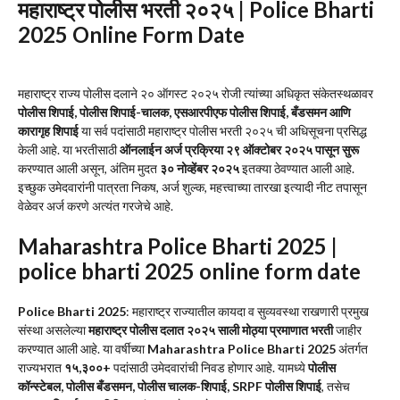
महाराष्ट्र पोलीस भरती
२०२५ | Police Bharti
2025 Online Form Date
महाराष्ट्र राज्य पोलीस दलाने २० ऑगस्ट २०२५ रोजी त्यांच्या अधिकृत संकेतस्थळावर
पोलीस शिपाई, पोलीस शिपाई-चालक, एसआरपीएफ पोलीस शिपाई, बँडसमन आणि
कारागृह शिपाई
या सर्व पदांसाठी महाराष्ट्र पोलीस भरती २०२५ ची अधिसूचना प्रसिद्ध
केली आहे. या भरतीसाठी
ऑनलाईन अर्ज प्रक्रिया २९ ऑक्टोबर २०२५ पासून सुरू
करण्यात आली असून, अंतिम मुदत
३० नोव्हेंबर २०२५
इतक्या ठेवण्यात आली आहे.
इच्छुक उमेदवारांनी पात्रता निकष, अर्ज शुल्क, महत्त्वाच्या तारखा इत्यादी नीट तपासून
वेळेवर अर्ज करणे अत्यंत गरजेचे आहे.
Maharashtra Police Bharti 2025 |
police bharti 2025 online form date
Police Bharti 2025
: महाराष्ट्र राज्यातील कायदा व सुव्यवस्था राखणारी प्रमुख
संस्था असलेल्या
महाराष्ट्र पोलीस दलात २०२५ साली मोठ्या प्रमाणात भरती
जाहीर
करण्यात आली आहे. या वर्षीच्या
Maharashtra Police Bharti 2025
अंतर्गत
राज्यभरात
१५,३००+
पदांसाठी उमेदवारांची निवड होणार आहे. यामध्ये
पोलीस
कॉन्स्टेबल, पोलीस बँडसमन, पोलीस चालक-शिपाई, SRPF पोलीस शिपाई
, तसेच