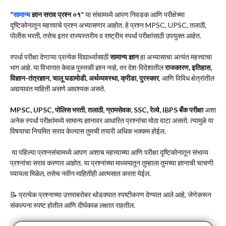
“
सामान्य
ज्ञान सराव प्रश्न ०१”
या संचामध्ये आपण निवडक आणि परीक्षेच्या
दृष्टिकोनातून महत्त्वाचे प्रश्न अभ्यासणार आहोत. हे प्रश्न MPSC, UPSC, तलाठी,
पोलीस भरती, तसेच इतर राज्यस्तरीय व राष्ट्रीय स्पर्धा परीक्षांसाठी उपयुक्त आहेत.
स्पर्धा परीक्षा देणाऱ्या प्रत्येक विद्यार्थ्यासाठी
सामान्य ज्ञान
हा अभ्यासाचा अत्यंत महत्त्वाचा
भाग आहे. या विभागात केवळ पुस्तकी ज्ञान नव्हे, तर देश-विदेशातील
राजकारण, इतिहास,
विज्ञान-तंत्रज्ञान, चालू घडामोडी, अर्थव्यवस्था, क्रीडा, पुरस्कार
, आणि विविध क्षेत्रांतील
अद्ययावत माहिती असणे आवश्यक असते.
MPSC, UPSC, पोलिस भरती, तलाठी, ग्रामसेवक, SSC, रेल्वे, IBPS बँक परीक्षा
अशा
अनेक स्पर्धा परीक्षांमध्ये सामान्य ज्ञानावर आधारित प्रश्नांचा मोठा वाटा असतो. त्यामुळे या
विषयाचा नियमित सराव केल्यास तुमची तयारी अधिक भक्कम होईल.
या पहिल्या प्रश्नसंचामध्ये आपण अशाच महत्त्वाच्या आणि परीक्षा दृष्टिकोनातून संभाव्य
प्रश्नांचा सराव करणार आहोत. या प्रश्नांच्या माध्यमातून तुम्हाला तुमच्या ज्ञानाची चाचणी
घ्यायला मिळेल, तसेच नवीन माहितीही आत्मसात करता येईल.
📝 प्रत्येक प्रश्नाच्या उत्तराबरोबर थोडक्यात स्पष्टीकरण देण्यात आले आहे, जेणेकरून
संकल्पना स्पष्ट होतील आणि दीर्घकाळ लक्षात राहतील.