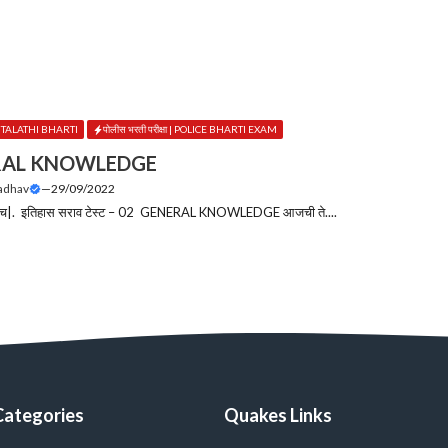
 | TALATHI BHARTI
पोलीस भरती परीक्षा | POLICE BHARTI EXAM
RAL KNOWLEDGE
Jadhav
—
29/09/2022
 संच|. इतिहास सराव टेस्ट – 02 GENERAL KNOWLEDGE आजची ते....
Categories
Quakes Links