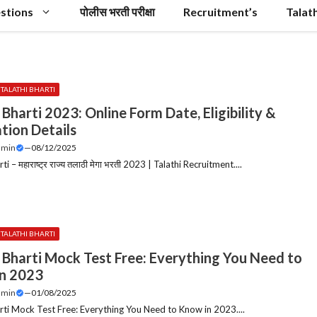
stions
पोलीस भरती परीक्षा
Recruitment’s
Talat
 | TALATHI BHARTI
 Bharti 2023: Online Form Date, Eligibility &
tion Details
dmin
—
08/12/2025
ti – महाराष्ट्र राज्य तलाठी मेगा भरती 2023 | Talathi Recruitment....
 | TALATHI BHARTI
i Bharti Mock Test Free: Everything You Need to
n 2023
dmin
—
01/08/2025
arti Mock Test Free: Everything You Need to Know in 2023....