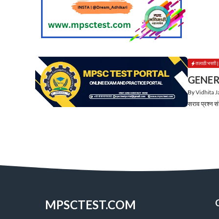
तलाठी भरती
GENE
By
Vidhita 
सराव प्रश्न
MPSCTEST.COM