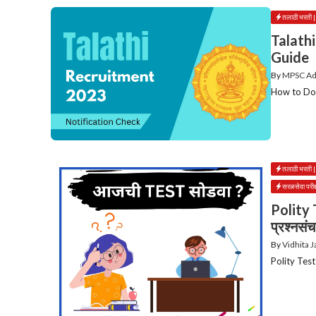
तलाठी भरती
Talath
Guide
By
MPSC A
How to Dow
तलाठी भरती
सरळसेवा पर
Polity 
प्रश्नसं
By
Vidhita 
Polity Test 