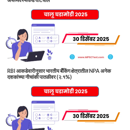
RBI आकडेवारीनुसार भारतीय बँकिंग क्षेत्रातील NPA अनेक
दशकांच्या नीचांकी पातळीवर (२.१%)