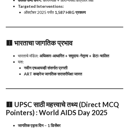
कलंक कमी करणे:
कार्यस्थळ + आरोग्यसेवा क्षेत्रावर लक्ष
Targeted Interventions:
ऑक्टोबर 2025 पर्यंत
1,587 HRG प्रकल्प
🟥
भारताचा जागतिक प्रभाव
भारताचे मॉडेल:
अधिकार-आधारित + समुदाय-नेतृत्व + डेटा-चालित
यश:
नवीन एचआयव्ही संसर्गात प्रगती
ART कव्हरेज जागतिक सरासरीपेक्षा जास्त
🟥
UPSC साठी महत्त्वाचे तथ्य (Direct MCQ
Pointers)
: World AIDS Day 2025
जागतिक एड्स दिन – 1 डिसेंबर