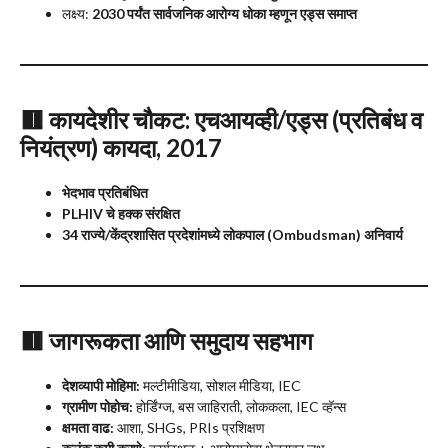
लक्ष्य:
2030 पर्यंत सार्वजनिक आरोग्य धोका म्हणून एड्स समाप्त
🟥
कायदेशीर चौकट: एचआयव्ही/एड्स (प्रतिबंध व
नियंत्रण) कायदा, 2017
भेदभाव प्रतिबंधित
PLHIV चे हक्क संरक्षित
34 राज्ये/केंद्रशासित प्रदेशांमध्ये लोकपाल (Ombudsman) अनिवार्य
🟥
जागरूकता आणि समुदाय सहभाग
देशव्यापी मोहिमा:
मल्टीमीडिया, सोशल मीडिया, IEC
ग्रामीण पोहोच:
होर्डिंग्ज, बस जाहिराती, लोककला, IEC व्हॅन्स
क्षमता वाढ:
आशा, SHGs, PRIs प्रशिक्षण