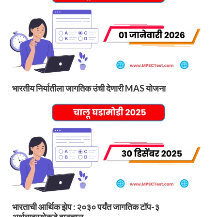
भारतीय निर्यातीला जागतिक उंची देणारी MAS योजना
भारताची आर्थिक झेप : २०३० पर्यंत जागतिक टॉप-३
अर्थव्यवस्थेकडे वाटचाल