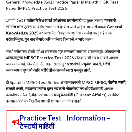
General Knowledge (GK) Practice Paper in Marathi | GK Test
Paper |MPSC Practice Test 2026
आगामी
२०२६ मधील विविध स्पर्धा परीक्षांच्या तयारीसाठी
उपयुक्त ठरणारे
महत्त्वाचे
सामान्य ज्ञान प्रश्न
या विशेष संकलनात देण्यात आले आहेत. या सिरीजमध्ये
General
Knowledge 2025
वर आधारित निवडक प्रश्नांचा समावेश असून, हे प्रश्न
परीक्षाभिमुख, गुण वाढविणारे आणि वारंवार विचारले जाणारे
आहेत.
स्पर्धा परीक्षांच्या लेखी परीक्षा लवकरच सुरू होण्याची शक्यता असल्यामुळे, उमेदवारांनी
आतापासूनच MPSC Practice Test 2026
सोडवण्याची सवय लावणे अत्यंत
आवश्यक आहे. नियमित ऑनलाइन सरावामुळे
प्रश्नांची अचूकता वाढते, वेळेचे
व्यवस्थापन सुधारते आणि परीक्षेतील आत्मविश्वास मजबूत होतो
.
ही Spardha MPSC Test Series अभ्याससामग्री
MPSC, UPSC, पोलीस भरती,
तलाठी भरती, सरळसेवा तसेच इतर सरकारी नोकरीच्या स्पर्धा परीक्षांसाठी
अत्यंत
फायदेशीर ठरेल. दैनंदिन अभ्यासात
चालू घडामोडी (Current Affairs)
समाविष्ट
केल्यास अंतिम परीक्षेतील यशाची शक्यता नक्कीच वाढते.
Practice Test | Information –
टेस्टची माहिती