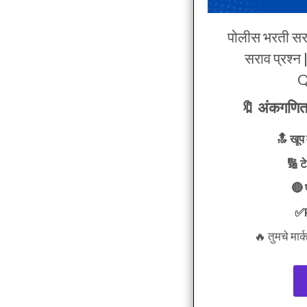
पोलीस भरती सर
सराव प्रश्
Q
🔖 अंकगणित 
🔝 खूप 
🔢 ट
🔴 
✅P
🔥 तुमचे मार