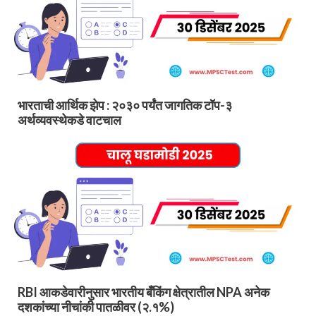
भारताची आर्थिक झेप : २०३० पर्यंत जागतिक टॉप-३
अर्थव्यवस्थेकडे वाटचाल
RBI आकडेवारीनुसार भारतीय बँकिंग क्षेत्रातील NPA अनेक
दशकांच्या नीचांकी पातळीवर (२.१%)