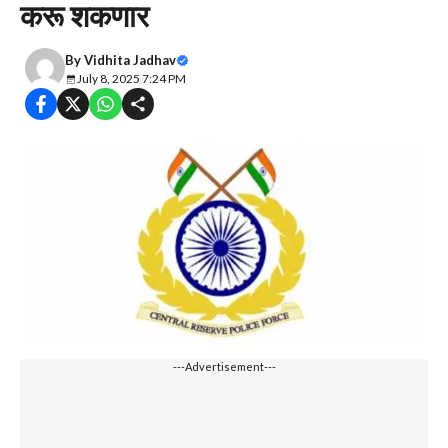
करू शकणार
By
Vidhita Jadhav
July 8, 2025 7:24 PM
---Advertisement---