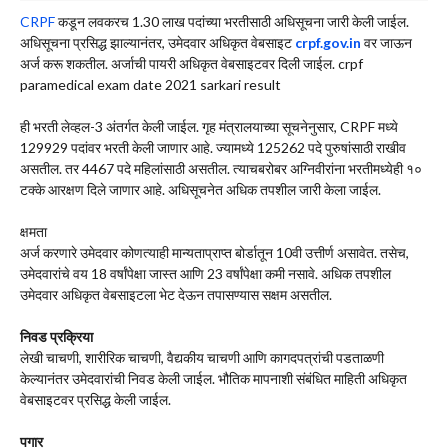
CRPF
कडून लवकरच 1.30 लाख पदांच्या भरतीसाठी अधिसूचना जारी केली जाईल.
अधिसूचना प्रसिद्ध झाल्यानंतर, उमेदवार अधिकृत वेबसाइट
crpf.gov.in
वर जाऊन
अर्ज करू शकतील. अर्जाची पायरी अधिकृत वेबसाइटवर दिली जाईल. crpf
paramedical exam date 2021 sarkari result
ही भरती लेव्हल-3 अंतर्गत केली जाईल. गृह मंत्रालयाच्या सूचनेनुसार, CRPF मध्ये
129929 पदांवर भरती केली जाणार आहे. ज्यामध्ये 125262 पदे पुरुषांसाठी राखीव
असतील. तर 4467 पदे महिलांसाठी असतील. त्याचबरोबर अग्निवीरांना भरतीमध्येही १०
टक्के आरक्षण दिले जाणार आहे. अधिसूचनेत अधिक तपशील जारी केला जाईल.
क्षमता
अर्ज करणारे उमेदवार कोणत्याही मान्यताप्राप्त बोर्डातून 10वी उत्तीर्ण असावेत. तसेच,
उमेदवारांचे वय 18 वर्षांपेक्षा जास्त आणि 23 वर्षांपेक्षा कमी नसावे. अधिक तपशील
उमेदवार अधिकृत वेबसाइटला भेट देऊन तपासण्यास सक्षम असतील.
निवड प्रक्रिया
लेखी चाचणी, शारीरिक चाचणी, वैद्यकीय चाचणी आणि कागदपत्रांची पडताळणी
केल्यानंतर उमेदवारांची निवड केली जाईल. भौतिक मापनाशी संबंधित माहिती अधिकृत
वेबसाइटवर प्रसिद्ध केली जाईल.
पगार