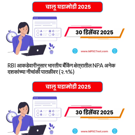
RBI आकडेवारीनुसार भारतीय बँकिंग क्षेत्रातील NPA अनेक
दशकांच्या नीचांकी पातळीवर (२.१%)