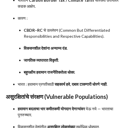
भारताने
Carbon Border Tax / Climate Tariff
सारख्या उपायांवर
कडक आक्षेप.
कारण :
CBDR–RC
चे उल्लंघन (Common But Differentiated
Responsibilities and Respective Capabilities).
विकसनशील देशांना अन्याय्य दंड
.
जागतिक व्यापारात विकृती
.
बहुपक्षीय हवामान राजनैतिकतेला धोका
.
भारत : हवामान प्रगतीसाठी
सहकार्य हवे, दबाव टाकणारी धोरणे नाही
.
असुरक्षितांचे संरक्षण (Vulnerable Populations)
हवामान बदलाचा भार कमीतकमी योगदान देणाऱ्यांवर
येऊ नये — भारताचा
पुनरुच्चार.
विकसनशील देशांतील
असुरक्षित लोकसंख्या
सर्वाधिक धोक्यात.