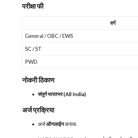
परीक्षा फी
वर्ग
General / OBC / EWS
SC / ST
PWD
नोकरी ठिकाण
संपूर्ण भारतभर (All India)
अर्ज प्रक्रिया
अर्ज
ऑनलाईन
करावा.