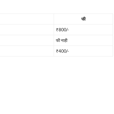
फी
₹800/-
फी नाही
₹400/-