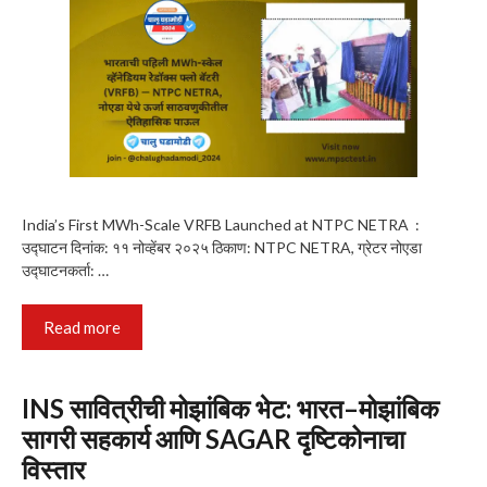
India’s First MWh-Scale VRFB Launched at NTPC NETRA :
उद्घाटन दिनांक: ११ नोव्हेंबर २०२५ ठिकाण: NTPC NETRA, ग्रेटर नोएडा
उद्घाटनकर्ता: …
Read more
INS सावित्रीची मोझांबिक भेट: भारत–मोझांबिक
सागरी सहकार्य आणि SAGAR दृष्टिकोनाचा
विस्तार