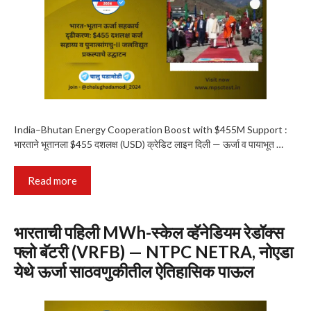
India–Bhutan Energy Cooperation Boost with $455M Support :
भारताने भूतानला $455 दशलक्ष (USD) क्रेडिट लाइन दिली — ऊर्जा व पायाभूत …
Read more
भारताची पहिली MWh-स्केल व्हॅनेडियम रेडॉक्स
फ्लो बॅटरी (VRFB) — NTPC NETRA, नोएडा
येथे ऊर्जा साठवणुकीतील ऐतिहासिक पाऊल