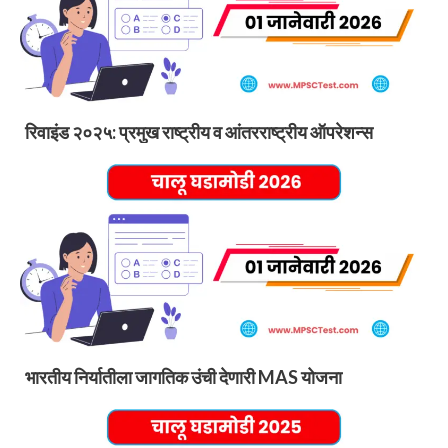
रिवाइंड २०२५: प्रमुख राष्ट्रीय व आंतरराष्ट्रीय ऑपरेशन्स
भारतीय निर्यातीला जागतिक उंची देणारी MAS योजना