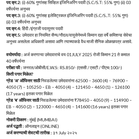
पद क्र.
2:
(i) 60% गुणांसह सिव्हिल इंजिनिअरिंग पदवी (S.C/S.T: 55% गुण) (ii) 03
वर्षेपर्यन्त अनुभव
पद क्र.
3:
(i) 60% गुणांसह इलेक्ट्रिकल इंजिनिअरिंग पदवी (S.C/S..T: 55% गुण)
(ii) 03 वर्षेपर्यन्त अनुभव
पद क्र.
4:
हिंदी /इंग्रजी पदव्युत्तर पदवी
पद क्र.
5:
उमेदवार हा नियमित सैन्य/नौदल/वायुसेनेमध्ये किमान दहा वर्षे कमिशन्ड सेवेचा
अनुभव असलेला अधिकारी असावा आणि त्याच्याकडे वैध माजी सैनिक ओळखपत्र असावे.
वयोमर्यादा :
अर्ज करणाऱ्या उमेदवाराचे वय 01JULY 2025 रोजी किमान 21 ते कमाल
40 वर्षेपर्यन्त
परीक्षा फी :
जनरल/ओबीसी/E.W.S: RS.850/- (एससी / एसटी / पीएच:100/-)
किती पगार मिळेल
?
ग्रेड ‘अ’ ऑफिसर साठी
निवडलेल्या उमेदवारांना 62500 – 3600 (4) – 76900 –
4050 (7) – 105250 – EB – 4050 (4) – 121450 – 4650 (1) – 126100
(17 years) इतका पगार मिळेल
ग्रेड ‘ब’ ऑफिसर साठी
निवडलेल्या उमेदवारांना ₹78450 – 4050 (9) – 114900 –
EB – 4050 (2) – 123000 – 4650 (4) – 141600 (16 years) इतका पगार
मिळेल
नोकरी ठिकाण :
मुंबई (MUMBAI)
अर्ज पद्धती :
ऑनलाइन (ONLINE)
अर्ज करण्याची शेवटची तारीख :
३१ July २०२५