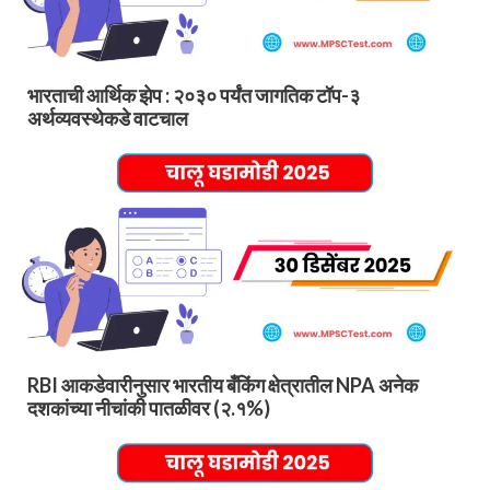
भारताची आर्थिक झेप : २०३० पर्यंत जागतिक टॉप-३
अर्थव्यवस्थेकडे वाटचाल
RBI आकडेवारीनुसार भारतीय बँकिंग क्षेत्रातील NPA अनेक
दशकांच्या नीचांकी पातळीवर (२.१%)