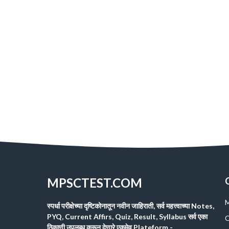
MPSCTEST.COM
M
स्पर्धा परीक्षेच्या दृष्टिकोनातून नवीन जाहिराती, सर्व महत्त्वाच्या Notes,
PYQ, Current Affirs, Quiz, Result, Syllabus सर्व एका
C
ठिकाणी उपलब्ध करून देणारे एकमेव Plateform -