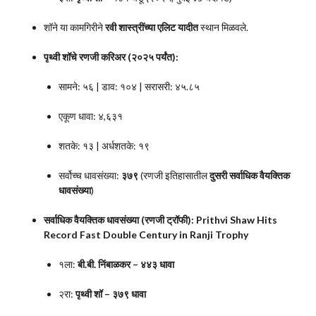
शॉने या कामगिरीने
रवी शास्त्रींच्या एलिट यादीत
स्थान मिळवले.
पृथ्वी शॉचे रणजी करिअर (२०२५ पर्यंत):
सामने: ५६ | डाव: १०४ | सरासरी: ४५.८५
एकूण धावा: ४,६३१
शतके: १३ | अर्धशतके: १९
सर्वोच्च धावसंख्या:
३७९
(रणजी इतिहासातील
दुसरी सर्वाधिक वैयक्तिक
धावसंख्या
)
सर्वाधिक वैयक्तिक धावसंख्या (रणजी ट्रॉफी):
Prithvi Shaw Hits
Record Fast Double Century in Ranji Trophy
१ला:
बी.बी. निंबाळकर – ४४३ धावा
२रा:
पृथ्वी शॉ – ३७९ धावा