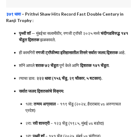
३७९ धावा
–
Prithvi Shaw Hits Record Fast Double Century in
Ranji Trophy
:
पृथ्वी शॉ
— मुंबईचा सलामीवीर, रणजी ट्रॉफी २०२५ मध्ये
चंदीगडविरुद्ध १४१
चेंडूत द्विशतक
झळकावले.
ही कामगिरी
रणजी ट्रॉफीच्या इतिहासातील तिसरे सर्वात जलद द्विशतक
आहे.
शॉने आपले
शतक ७२ चेंडूत
पूर्ण केले आणि
द्विशतक १४१ चेंडूत
.
त्याचा डाव:
२२२ धावा (१५६ चेंडू, २९ चौकार, ५ षटकार)
.
सर्वात जलद द्विशतकांचे विक्रम:
१ला:
तन्मय अग्रवाल
– ११९ चेंडू (२०२४, हैदराबाद vs अरुणाचल
प्रदेश)
२रा:
रवी शास्त्री
– १२३ चेंडू (१९८५, मुंबई vs बडोदा)
३रा:
पृथ्वी शॉ
– १४१ चेंडू (२०२५, मुंबई vs चंदीगड)