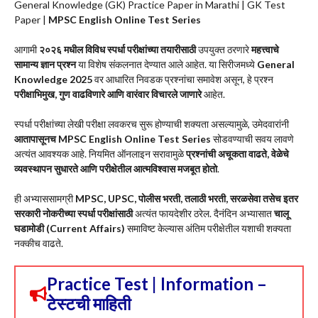
General Knowledge (GK) Practice Paper in Marathi | GK Test
Paper |
MPSC English Online Test Series
आगामी
२०२६ मधील विविध स्पर्धा परीक्षांच्या तयारीसाठी
उपयुक्त ठरणारे
महत्त्वाचे
सामान्य ज्ञान प्रश्न
या विशेष संकलनात देण्यात आले आहेत. या सिरीजमध्ये
General
Knowledge 2025
वर आधारित निवडक प्रश्नांचा समावेश असून, हे प्रश्न
परीक्षाभिमुख, गुण वाढविणारे आणि वारंवार विचारले जाणारे
आहेत.
स्पर्धा परीक्षांच्या लेखी परीक्षा लवकरच सुरू होण्याची शक्यता असल्यामुळे, उमेदवारांनी
आतापासूनच
MPSC English Online Test Series
सोडवण्याची सवय लावणे
अत्यंत आवश्यक आहे. नियमित ऑनलाइन सरावामुळे
प्रश्नांची अचूकता वाढते, वेळेचे
व्यवस्थापन सुधारते आणि परीक्षेतील आत्मविश्वास मजबूत होतो
.
ही अभ्याससामग्री
MPSC, UPSC, पोलीस भरती, तलाठी भरती, सरळसेवा तसेच इतर
सरकारी नोकरीच्या स्पर्धा परीक्षांसाठी
अत्यंत फायदेशीर ठरेल. दैनंदिन अभ्यासात
चालू
घडामोडी (Current Affairs)
समाविष्ट केल्यास अंतिम परीक्षेतील यशाची शक्यता
नक्कीच वाढते.
Practice Test | Information –
टेस्टची माहिती