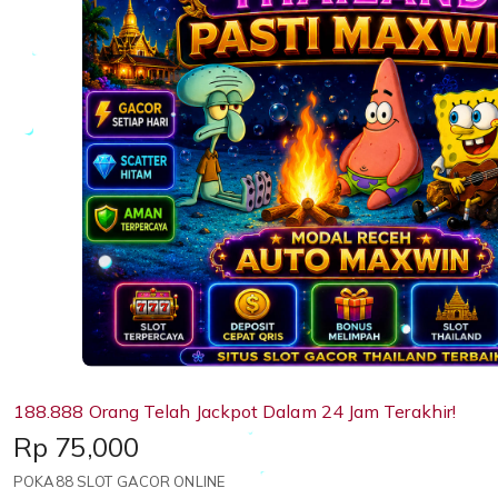
188.888 Orang Telah Jackpot Dalam 24 Jam Terakhir!
Price:
Rp 75,000
POKA88 SLOT GACOR ONLINE