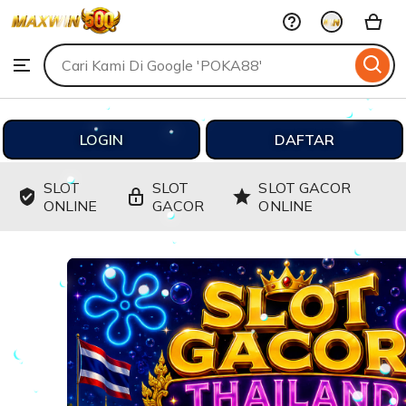
POKA88
Skip
to
Search
Browse
ontent
for
items
or
shops
LOGIN
DAFTAR
SLOT
SLOT
SLOT GACOR
ONLINE
GACOR
ONLINE