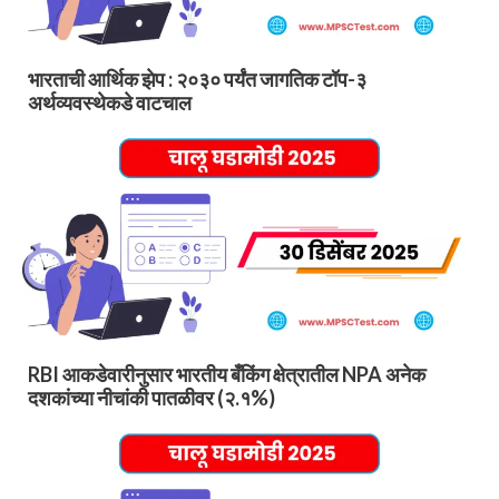
भारताची आर्थिक झेप : २०३० पर्यंत जागतिक टॉप-३
अर्थव्यवस्थेकडे वाटचाल
RBI आकडेवारीनुसार भारतीय बँकिंग क्षेत्रातील NPA अनेक
दशकांच्या नीचांकी पातळीवर (२.१%)