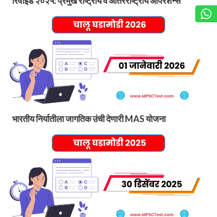
रिवाइंड २०२५: प्रमुख राष्ट्रीय व आंतरराष्ट्रीय ऑपरेशन्स
भारतीय निर्यातीला जागतिक उंची देणारी MAS योजना