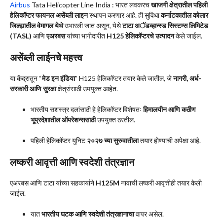
Airbus
Tata Helicopter Line India : भारत लवकरच
खाजगी क्षेत्रातील पहिली
हेलिकॉप्टर फायनल असेंब्ली लाइन
स्थापन करणार आहे. ही सुविधा
कर्नाटकातील कोलार
जिल्ह्यातील वेमागल येथे
उभारली जात असून, येथे
टाटा अॅडव्हान्स्ड सिस्टम्स लिमिटेड
(TASL)
आणि
एअरबस
यांच्या भागीदारीत
H125 हेलिकॉप्टरचे उत्पादन
केले जाईल.
असेंब्ली लाईनचे महत्त्व
या केंद्रातून “
मेड इन इंडिया
” H125 हेलिकॉप्टर तयार केले जातील, जे
नागरी, अर्ध-
सरकारी आणि सुरक्षा
क्षेत्रांसाठी उपयुक्त आहेत.
भारतीय सशस्त्र दलांसाठी हे हेलिकॉप्टर विशेषतः
हिमालयीन आणि कठीण
भूप्रदेशातील ऑपरेशन्ससाठी
उपयुक्त ठरतील.
पहिली हेलिकॉप्टर युनिट
२०२७ च्या सुरुवातीला
तयार होण्याची अपेक्षा आहे.
लष्करी आवृत्ती आणि स्वदेशी तंत्रज्ञान
एअरबस आणि टाटा यांच्या सहकार्याने
H125M
नावाची लष्करी आवृत्तीही तयार केली
जाईल.
यात
भारतीय घटक आणि स्वदेशी तंत्रज्ञानाचा
वापर असेल.