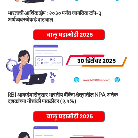
भारताची आर्थिक झेप : २०३० पर्यंत जागतिक टॉप-३
अर्थव्यवस्थेकडे वाटचाल
RBI आकडेवारीनुसार भारतीय बँकिंग क्षेत्रातील NPA अनेक
दशकांच्या नीचांकी पातळीवर (२.१%)