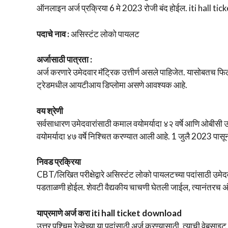
ऑनलाइन अर्ज प्रक्रिया 6 मे 2023 रोजी बंद होईल. iti hall t
पदाचे नाव :
असिस्टंट लोको पायलट
अर्जासाठी पात्रता :
अर्ज करणारे उमेदवार मॅट्रिक उत्तीर्ण असले पाहिजेत. यासोबतच फिटर
ट्रेडमधील आयटीआय डिप्लोमा असणे आवश्यक आहे.
वय श्रेणी
सर्वसाधारण उमेदवारांसाठी कमाल वयोमर्यादा ४२ वर्षे आणि ओबीसी उम
वयोमर्यादा ४७ वर्षे निश्चित करण्यात आली आहे. 1 जुलै 2023 पा
निवड प्रक्रिया
CBT/लिखित परीक्षेद्वारे असिस्टंट लोको पायलटच्या पदांसाठी उम
पडताळणी होईल. शेवटी वैद्यकीय चाचणी घेतली जाईल, त्यानंतरच अ
याप्रमाणे अर्ज करा iti hall ticket download
उत्तर पश्चिम रेल्वेच्या या पदांसाठी अर्ज करण्यासाठी, त्याची वेबसाइट