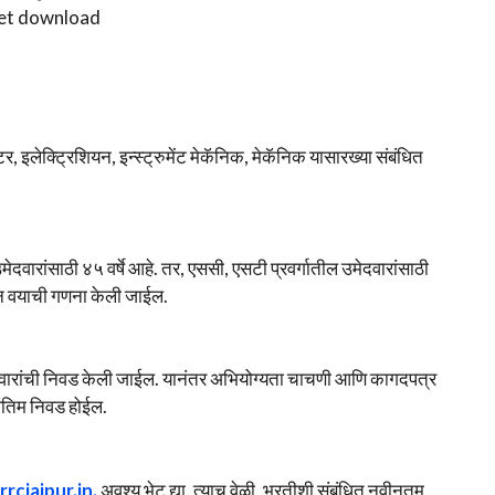
icket download
, इलेक्ट्रिशियन, इन्स्ट्रुमेंट मेकॅनिक, मेकॅनिक यासारख्या संबंधित
ेदवारांसाठी ४५ वर्षे आहे. तर, एससी, एसटी प्रवर्गातील उमेदवारांसाठी
सून वयाची गणना केली जाईल.
ेदवारांची निवड केली जाईल. यानंतर अभियोग्यता चाचणी आणि कागदपत्र
ंतिम निवड होईल.
rrcjaipur.in.
अवश्य भेट द्या. त्याच वेळी, भरतीशी संबंधित नवीनतम