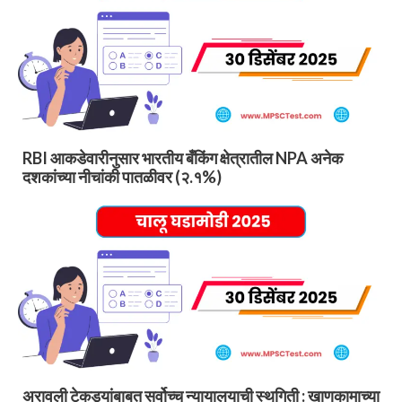
RBI आकडेवारीनुसार भारतीय बँकिंग क्षेत्रातील NPA अनेक
दशकांच्या नीचांकी पातळीवर (२.१%)
अरावली टेकड्यांबाबत सर्वोच्च न्यायालयाची स्थगिती : खाणकामाच्या